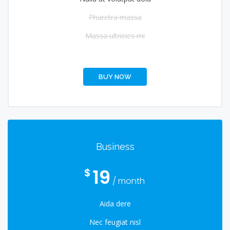
Pharetra massa
Massa ultricies mi
BUY NOW
Business
19
$
/ month
Aida dere
Nec feugiat nisl