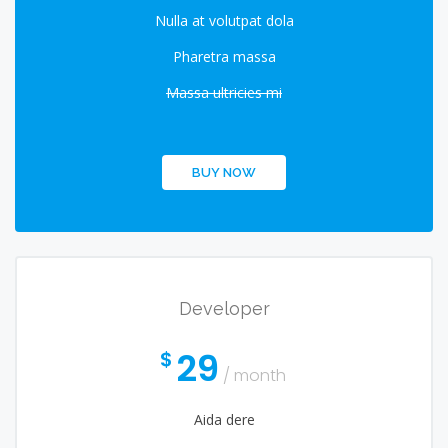
Nulla at volutpat dola
Pharetra massa
Massa ultricies mi
BUY NOW
Developer
29
$
/ month
Aida dere