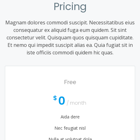
Pricing
Magnam dolores commodi suscipit. Necessitatibus eius
consequatur ex aliquid fuga eum quidem. Sit sint
consectetur velit. Quisquam quos quisquam cupiditate.
Et nemo qui impedit suscipit alias ea. Quia fugiat sit in
iste officiis commodi quidem hic quas.
Free
0
$
/ month
Aida dere
Nec feugiat nisl
Nulla at volutpat dola